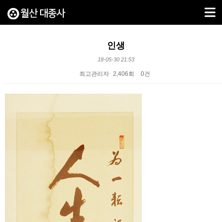
인생
18-05-30 21:53
최고관리자
2,406회
0건
본문