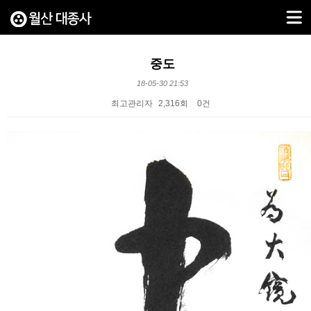
중도
18-05-30 21:53
최고관리자
2,316회
0건
본문