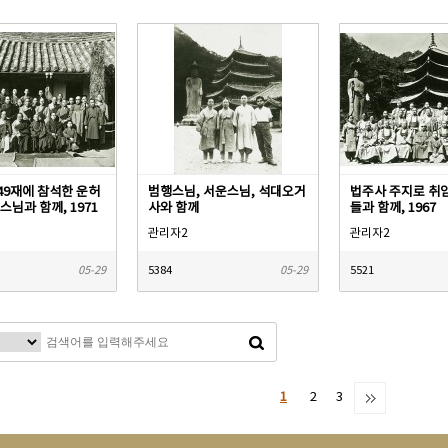
49재에 참석한 운허
범행스님, 서운스님, 석대오거
법주사 주지로 취임
스님과 함께, 1971
사와 함께
들과 함께, 1967
관리자2
관리자2
05-29
5384
05-29
5521
1
2
3