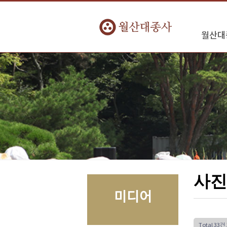
월산대
사진
미디어
Total 33건