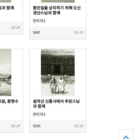
님과 함께
종단일을 상의하기 위해 오신
경산스님과 함께
관리자2
05-29
5097
05-29
종광, 종명수
설악산 신흥사에서 추담스님
과 함께
관리자2
05-29
5205
05-29