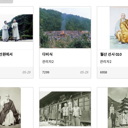
선원에서
다비식
월산 선사 010
관리자2
관리자2
05-29
7299
05-29
6958