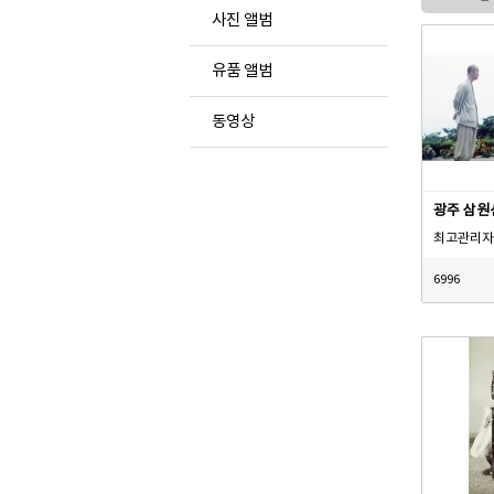
사진 앨범
유품 앨범
동영상
광주 삼원
최고관리자
6996