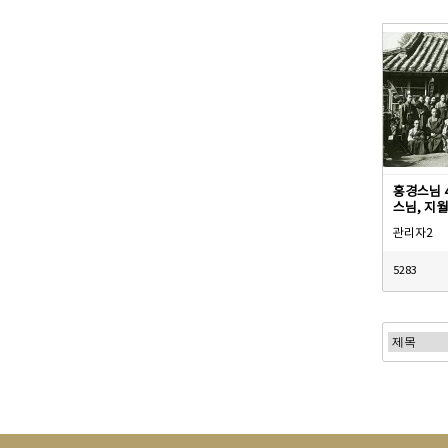
홍경스님 
스님, 지월
관리자2
5283