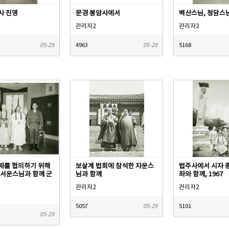
사 진영
문경 봉암사에서
벽산스님, 청담스
관리자2
관리자2
05-29
4963
05-29
5168
제를 협의하기 위해
보살계 법회에 참석한 자운스
법주사에서 시자 
 서운스님과 함께 군
님과 함께
좌와 함께, 1967
관리자2
관리자2
5057
05-29
5101
05-29