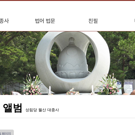
종사
법어 법문
친필
 앨범
성림당 월산 대종사
1 페이지