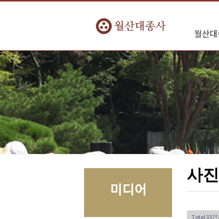
월산대
사진
미디어
Total 33건