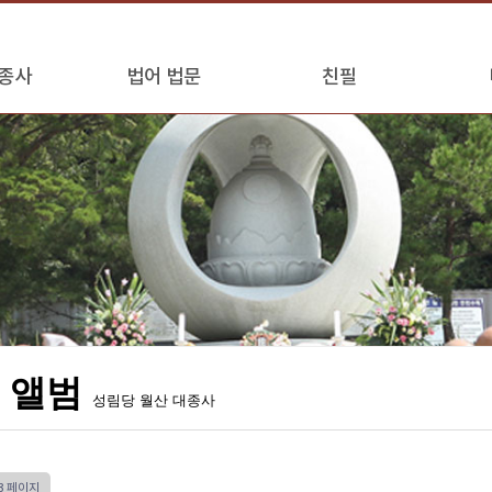
종사
법어 법문
친필
 앨범
성림당 월산 대종사
3 페이지