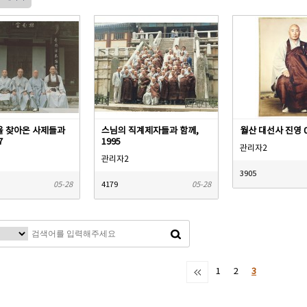
 찾아온 사제들과
스님의 직계제자들과 함께,
월산 대선사 진영 0
7
1995
관리자2
관리자2
3905
05-28
4179
05-28
1
2
3