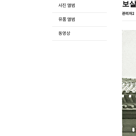
보살
사진 앨범
관리자2
유품 앨범
동영상