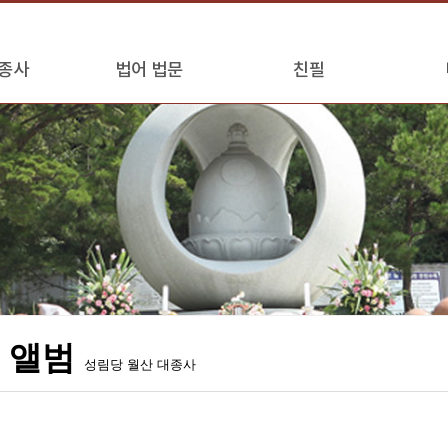
종사
법어 법문
친필
 앨범
성림당 월산 대종사