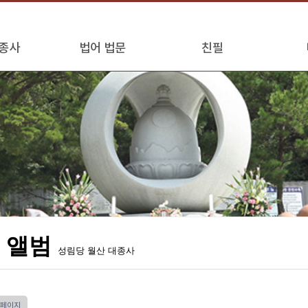
종사
법어 법문
친필
 앨범
성림당 월산 대종사
 페이지