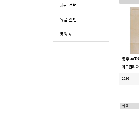
사진 앨범
유품 앨범
동영상
종우 수좌
최고관리자
2298