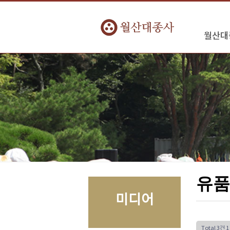
월산대
유품
미디어
Total 3건
1