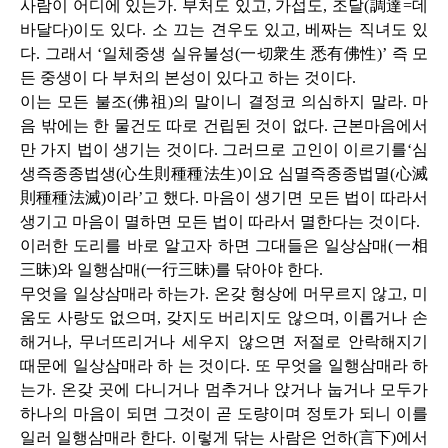
사람이 어디에 있는가
.
부처도 있고
,
가섭도
,
조달
(
調達
=
데
바달다
)
이도 있다
.
소 끄는 견우도 있고
,
베짜는 직녀도 있
다
.
그래서 ‘일체중생 실유불성
(
一切衆生 悉有佛性
)
’ 즉 모
든 중생이 다 부처의 본성이 있다고 하는 것이다
.
이는 모든 불조
(
佛祖
)
의 말이니 결정코 의심하지 말라
.
마
음 밖에는 한 물건도 따로 건립된 것이 없다
.
근본마음에서
만 가지 법이 생기는 것이다
.
그러므로 고인이 이르기를‘심
생즉종종법생
(
心生則種種法生
)
이요 심멸즉종종법멸
(
心滅
則種種法滅
)
이라’고 했다
.
마음이 생기면 모든 법이 따라서
생기고 마음이 멸하면 모든 법이 따라서 멸한다는 것이다
.
이러한 도리를 바로 알고자 하면 그대들은 일상삼매
(
一相
三昧
)
와 일행삼매
(
一行三昧
)
를 닦아야 한다
.
무엇을 일상삼매라 하는가
.
온갖 형상에 머무르지 않고
,
미
움도 사랑도 없으며
,
갖지도 버리지도 않으며
,
이롭거나 손
해거나
,
무너뜨리거나 세우지 않으면 저절로 안락해지기
때문에 일상삼매라 하 는 것이다
.
또 무엇을 일행삼매라 하
는가
.
온갖 곳에 다니거나 멈추거나 앉거나 눕거나 모두가
하나의 마음이 되면 그것이 곧 도량이며 정토가 되니 이를
일러 일행삼매라 한다
.
이렇게 닦는 사람은 언하
(
言下
)
에서