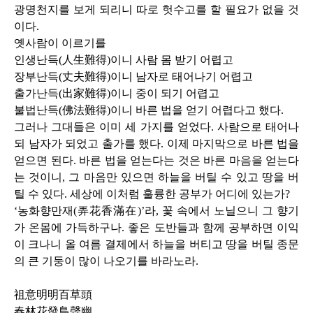
광명천지를 보게 되리니 따로 헛수고를 할 필요가 없을 것
이다
.
옛사람이 이르기를
인생난득
(
人生難得
)
이니 사람 몸 받기 어렵고
장부난득
(
丈夫難得
)
이니 남자로 태어나기 어렵고
출가난득
(
出家難得
)
이니 중이 되기 어렵고
불법난득
(
佛法難得
)
이니 바른 법을 얻기 어렵다고 했다
.
그러나 그대들은 이미 세 가지를 얻었다
.
사람으로 태어나
되 남자가 되었고 출가를 했다
.
이제 마지막으로 바른 법을
얻으면 된다
.
바른 법을 얻는다는 것은 바른 마음을 얻는다
는 것이니
,
그 마음만 있으면 하늘을 버틸 수 있고 땅을 버
틸 수 있다
.
세상에 이처럼 훌륭한 공부가 어디에 있는가
?
‘농화향만재
(
弄花香滿在
)
’라
,
꽃 속에서 노닐으니 그 향기
가 온몸에 가득하구나
.
좋은 도반들과 함께 공부하면 이익
이 크나니 올 여름 결제에서 하늘을 버티고 땅을 버틸 종문
의 큰 기둥이 많이 나오기를 바라노라
.
祖意明明百草頭
春林花發鳥聲幽