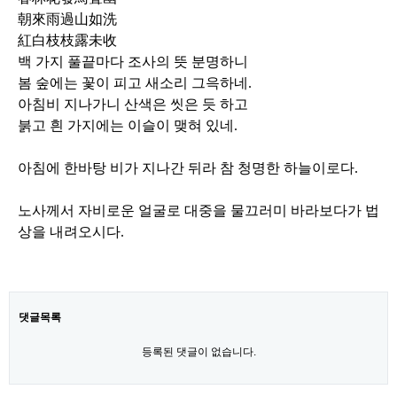
朝來雨過山如洗
紅白枝枝露未收
백 가지 풀끝마다 조사의 뜻 분명하니
봄 숲에는 꽃이 피고 새소리 그윽하네
.
아침비 지나가니 산색은 씻은 듯 하고
붉고 흰 가지에는 이슬이 맺혀 있네
.
아침에 한바탕 비가 지나간 뒤라 참 청명한 하늘이로다
.
노사께서 자비로운 얼굴로 대중을 물끄러미 바라보다가 법
상을 내려오시다
.
댓글목록
등록된 댓글이 없습니다.