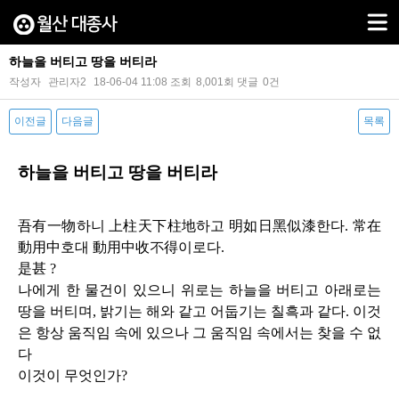
하늘을 버티고 땅을 버티라
작성자
관리자2
18-06-04 11:08
조회
8,001회
댓글
0건
이전글
다음글
목록
본문
하늘을 버티고 땅을 버티라
吾有一物하니 上柱天下柱地하고 明如日黑似漆한다
.
常在
動用中호대 動用中收不得이로다
.
是甚
?
나에게 한 물건이 있으니 위로는 하늘을 버티고 아래로는
땅을 버티며
,
밝기는 해와 같고 어둡기는 칠흑과 같다
.
이것
은 항상 움직임 속에 있으나 그 움직임 속에서는 찾을 수 없
다
이것이 무엇인가
?