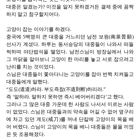
대중은 알겠는가
?
이것을 알지 못하겠거든 결제 중에 꼼짝
하지 말고 참구할지어다
.
고양이 잡는 이야기를 하겠다
.
중국에
5
백명의 큰 대중을 거느리던 남전 보원
(
南泉普願
)
선사가 계셨다
.
하루는 동서승당의 대중들이 나와서 떠들
썩하며 야단법석을 떨었다
.
남전스님이 방장실에서 나와
그 까닭을 알아보니 고양이 한 마리를 놓고 서로 잡으려고
난리를 치는 것이었다
.
스님은 대중들이 쫓아다니는 고양이를 잡아 번쩍 치켜들고
대중들에게 말했다
.
“도도
(
道道
)
하라
.
부도즉참
(
不道則斬
)
하리라
.
”
즉 ‘말하라
.
말하지 못하면 즉시 베어버리겠다’고 했다
.
그러나 그 많은 대중 가운데 한 사람도 나서서 이르는 사람
이 없었다
.
스님은 대중들과의 약속을 어길 수 없어 옆구리
에 차고 있던 계도
(
戒刀
)
를 꺼내 단칼에 고양이의 목을 베
어 버렸다
.
스님이 고양이의 목을 베니 대중들은 물을 끼얹
은 듯 조용해졌다
.