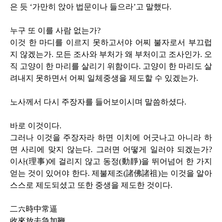
은 듯 ‘가만히 앉아 법문이나 들으라’고 말했다
.
누구 또 이를 사람 없는가
?
이것 한 마디를 이르지 못하고서야 어찌 불자로서 부끄럽
지 않겠는가
.
모든 조사와 부처가 왜 부처이고 조사인가
.
오
직 고양이 한 마리를 살리기 위함이다
.
고양이 한 마리도 살
려내지 못하면서 어찌 일체중생을 제도할 수 있겠는가
.
노사께서 다시 주장자를 들어보이시며 말씀하셨다
.
바로 이것이다
.
그러나 이것을 주장자라 하면 이치에 어긋나고 아니라 하
면 사리에 맞지 않는다
.
그러면 어떻게 일러야 되겠는가
?
이사
(
理事
)
에 걸리지 않고 동정
(
動靜
)
을 뛰어넘어 한 가지
얻는 것이 있어야 한다
.
제불제조
(
諸佛諸祖
)
는 이것을 알아
스스로 제도되셨고 또한 중생을 제도한 것이다
.
二六時中常逼
收來放去急加鞭