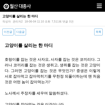
고양이를 살리는 한 마디
작성자
관리자2
18-06-04 11:10
조회
7,511회
댓글
0건
이전글
다음글
목록
본문
고양이를 살리는 한 마디
호랑이를 잡는 것은 사자요
,
사자를 잡는 것은 코끼리다
.
그
러나 코끼리를 잡는 것은 생쥐고
,
생쥐를 잡는 것은 고양이
다
.
그러면 고양이를 잡는 것은 무엇인가
?
중생은 이렇게
서로 잡아먹고 잡아먹히기를 무한정 되풀이하는데 맨 처음
것은 어떤 놈이 잡아먹는가
?
노사께서 주장자를 세우며 말씀하셨다
.
고양이를 잡아먹는 것은 이것이니라
.