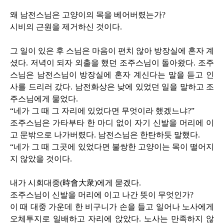
왜 남전스님은 고양이의 목을 베어버렸는가
?
시비의 근원을 제거하신 것이다
.
그 일이 있은 후 스님은 마음이 편치 않아 방장실에 혼자 계
셨다
.
저녁이 되자 외출을 했던 조주스님이 돌아왔다
.
조주
스님은 남전스님이 방장실에 혼자 계신다는 말을 듣고 인
사를 드리러 갔다
.
남전화상은 낮에 있었던 일을 말하고 조
주스님에게 물었다
.
“네가 그 때 그 자리에 있었다면 무엇이라 했겠느냐
?
”
조주스님은 가타부타 한 마디 없이 자기 신발을 머리에 이
고 문밖으로 나가버렸다
.
남전스님은 한탄하듯 말했다
.
“네가 그 때 그곳에 있었다면 불쌍한 고양이는 목이 떨어지
지 않았을 것이다
.
내가 시회대중
(
時會大衆
)
에게 묻겠다
.
조주스님이 신발을 머리에 이고 나간 뜻이 무엇인가
?
이 때 대중 가운데 한 비구니가 손을 들고 일어나 노사에게
오체투지로 일배하고 자리에 앉았다
.
노사는 만족하지 않