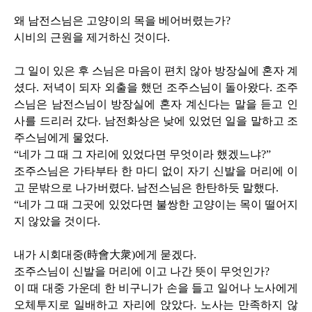
왜 남전스님은 고양이의 목을 베어버렸는가
?
시비의 근원을 제거하신 것이다
.
그 일이 있은 후 스님은 마음이 편치 않아 방장실에 혼자 계
셨다
.
저녁이 되자 외출을 했던 조주스님이 돌아왔다
.
조주
스님은 남전스님이 방장실에 혼자 계신다는 말을 듣고 인
사를 드리러 갔다
.
남전화상은 낮에 있었던 일을 말하고 조
주스님에게 물었다
.
“네가 그 때 그 자리에 있었다면 무엇이라 했겠느냐
?
”
조주스님은 가타부타 한 마디 없이 자기 신발을 머리에 이
고 문밖으로 나가버렸다
.
남전스님은 한탄하듯 말했다
.
“네가 그 때 그곳에 있었다면 불쌍한 고양이는 목이 떨어지
지 않았을 것이다
.
내가 시회대중
(
時會大衆
)
에게 묻겠다
.
조주스님이 신발을 머리에 이고 나간 뜻이 무엇인가
?
이 때 대중 가운데 한 비구니가 손을 들고 일어나 노사에게
오체투지로 일배하고 자리에 앉았다
.
노사는 만족하지 않