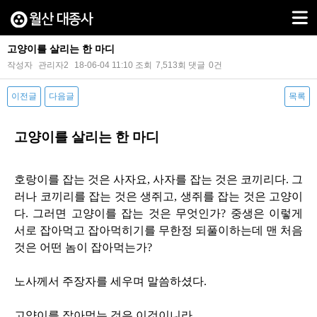
고양이를 살리는 한 마디
작성자
관리자2
18-06-04 11:10
조회
7,513회
댓글
0건
이전글
다음글
목록
본문
고양이를 살리는 한 마디
호랑이를 잡는 것은 사자요
,
사자를 잡는 것은 코끼리다
.
그
러나 코끼리를 잡는 것은 생쥐고
,
생쥐를 잡는 것은 고양이
다
.
그러면 고양이를 잡는 것은 무엇인가
?
중생은 이렇게
서로 잡아먹고 잡아먹히기를 무한정 되풀이하는데 맨 처음
것은 어떤 놈이 잡아먹는가
?
노사께서 주장자를 세우며 말씀하셨다
.
고양이를 잡아먹는 것은 이것이니라
.