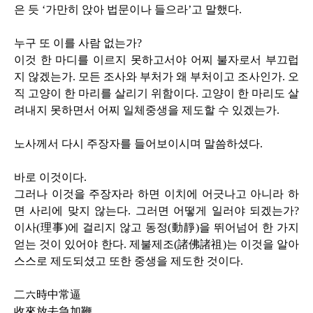
은 듯 ‘가만히 앉아 법문이나 들으라’고 말했다
.
누구 또 이를 사람 없는가
?
이것 한 마디를 이르지 못하고서야 어찌 불자로서 부끄럽
지 않겠는가
.
모든 조사와 부처가 왜 부처이고 조사인가
.
오
직 고양이 한 마리를 살리기 위함이다
.
고양이 한 마리도 살
려내지 못하면서 어찌 일체중생을 제도할 수 있겠는가
.
노사께서 다시 주장자를 들어보이시며 말씀하셨다
.
바로 이것이다
.
그러나 이것을 주장자라 하면 이치에 어긋나고 아니라 하
면 사리에 맞지 않는다
.
그러면 어떻게 일러야 되겠는가
?
이사
(
理事
)
에 걸리지 않고 동정
(
動靜
)
을 뛰어넘어 한 가지
얻는 것이 있어야 한다
.
제불제조
(
諸佛諸祖
)
는 이것을 알아
스스로 제도되셨고 또한 중생을 제도한 것이다
.
二六時中常逼
收來放去急加鞭