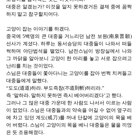
대중은 알겠는가
?
이것을 알지 못하겠거든 결제 중에 꼼짝
하지 말고 참구할지어다
.
고양이 잡는 이야기를 하겠다
.
중국에
5
백명의 큰 대중을 거느리던 남전 보원
(
南泉普願
)
선사가 계셨다
.
하루는 동서승당의 대중들이 나와서 떠들
썩하며 야단법석을 떨었다
.
남전스님이 방장실에서 나와
그 까닭을 알아보니 고양이 한 마리를 놓고 서로 잡으려고
난리를 치는 것이었다
.
스님은 대중들이 쫓아다니는 고양이를 잡아 번쩍 치켜들고
대중들에게 말했다
.
“도도
(
道道
)
하라
.
부도즉참
(
不道則斬
)
하리라
.
”
즉 ‘말하라
.
말하지 못하면 즉시 베어버리겠다’고 했다
.
그러나 그 많은 대중 가운데 한 사람도 나서서 이르는 사람
이 없었다
.
스님은 대중들과의 약속을 어길 수 없어 옆구리
에 차고 있던 계도
(
戒刀
)
를 꺼내 단칼에 고양이의 목을 베
어 버렸다
.
스님이 고양이의 목을 베니 대중들은 물을 끼얹
은 듯 조용해졌다
.