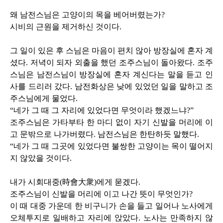
왜 남전스님은 고양이의 목을 베어버렸는가
?
시비의 근원을 제거하신 것이다
.
그 일이 있은 후 스님은 마음이 편치 않아 방장실에 혼자 계
셨다
.
저녁이 되자 외출을 했던 조주스님이 돌아왔다
.
조주
스님은 남전스님이 방장실에 혼자 계신다는 말을 듣고 인
사를 드리러 갔다
.
남전화상은 낮에 있었던 일을 말하고 조
주스님에게 물었다
.
“네가 그 때 그 자리에 있었다면 무엇이라 했겠느냐
?
”
조주스님은 가타부타 한 마디 없이 자기 신발을 머리에 이
고 문밖으로 나가버렸다
.
남전스님은 한탄하듯 말했다
.
“네가 그 때 그곳에 있었다면 불쌍한 고양이는 목이 떨어지
지 않았을 것이다
.
내가 시회대중
(
時會大衆
)
에게 묻겠다
.
조주스님이 신발을 머리에 이고 나간 뜻이 무엇인가
?
이 때 대중 가운데 한 비구니가 손을 들고 일어나 노사에게
오체투지로 일배하고 자리에 앉았다
.
노사는 만족하지 않