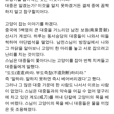
대중은 알겠는가
?
이것을 알지 못하겠거든 결제 중에 꼼짝
하지 말고 참구할지어다
.
고양이 잡는 이야기를 하겠다
.
중국에
5
백명의 큰 대중을 거느리던 남전 보원
(
南泉普願
)
선사가 계셨다
.
하루는 동서승당의 대중들이 나와서 떠들
썩하며 야단법석을 떨었다
.
남전스님이 방장실에서 나와
그 까닭을 알아보니 고양이 한 마리를 놓고 서로 잡으려고
난리를 치는 것이었다
.
스님은 대중들이 쫓아다니는 고양이를 잡아 번쩍 치켜들고
대중들에게 말했다
.
“도도
(
道道
)
하라
.
부도즉참
(
不道則斬
)
하리라
.
”
즉 ‘말하라
.
말하지 못하면 즉시 베어버리겠다’고 했다
.
그러나 그 많은 대중 가운데 한 사람도 나서서 이르는 사람
이 없었다
.
스님은 대중들과의 약속을 어길 수 없어 옆구리
에 차고 있던 계도
(
戒刀
)
를 꺼내 단칼에 고양이의 목을 베
어 버렸다
.
스님이 고양이의 목을 베니 대중들은 물을 끼얹
은 듯 조용해졌다
.