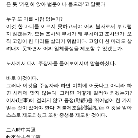
은 듯 ‘가만히 앉아 법문이나 들으라’고 말했다
.
누구 또 이를 사람 없는가
?
이것 한 마디를 이르지 못하고서야 어찌 불자로서 부끄럽
지 않겠는가
.
모든 조사와 부처가 왜 부처이고 조사인가
.
오
직 고양이 한 마리를 살리기 위함이다
.
고양이 한 마리도 살
려내지 못하면서 어찌 일체중생을 제도할 수 있겠는가
.
노사께서 다시 주장자를 들어보이시며 말씀하셨다
.
바로 이것이다
.
그러나 이것을 주장자라 하면 이치에 어긋나고 아니라 하
면 사리에 맞지 않는다
.
그러면 어떻게 일러야 되겠는가
?
이사
(
理事
)
에 걸리지 않고 동정
(
動靜
)
을 뛰어넘어 한 가지
얻는 것이 있어야 한다
.
제불제조
(
諸佛諸祖
)
는 이것을 알아
스스로 제도되셨고 또한 중생을 제도한 것이다
.
二六時中常逼
收來放去急加鞭