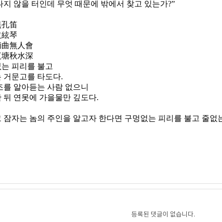
나지 않을 터인데 무엇 때문에 밖에서 찾고 있는가
?
”
無孔笛
沒絃琴
兩曲無人會
夜塘秋水深
는 피리를 불고
 거문고를 타도다
.
조를 알아듣는 사람 없으니
 뒤 연못에 가을물만 깊도다
.
 잠자는 놈의 주인을 알고자 한다면 구멍없는 피리를 불고 줄없는
등록된 댓글이 없습니다.