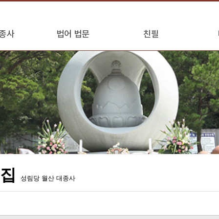
종사
법어 법문
친필
어집
성림당 월산 대종사