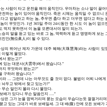
는 사람이 타고 운전을 해야 움직인다
.
우마차는 소나 말이 끌어
운전하는 놈이 있어야 움직인다
.
죽은 시체는 움직일 수 없으니 
다고 밥달라고 하는 놈
,
추우면 춥다 하고 더우면 덥다고 하는 
 놈이 무엇인가
. 1
년
365
일 주야
24
시동안 한 시도 이 놈이 없
도 먹지 못하면서 이 놈을 모른대서야 말이 되는가
.
노승의 말을 듣고 있는 바로 그 놈
,
역력하게 듣고 명명하게 보는 
위진인
(
無位眞人
)
이 될 수 있다
.
상의 뛰어난 제자 가운데 대주 혜해
(
大珠慧海
)
라는 사람이 있
 이렇게 물었다
.
에서 왔는고
?
”
에 있는 대운사
(
大雲寺
)
에서 왔습니다
.
”
까지 무엇하러 왔는고
?
”
을 구하러 왔습니다
.
”
이라 … 그런데 나는 아무것도 줄 것이 없다
.
불법이 어찌 나에게
 놔두고 밖에서 찾고 있는가
?
”
 무슨 말인지 몰라 다시 물었다
.
 보배가 있다니 무슨 말씀인지 …
.
”
상은 그가 눈을 껌벅거리며 묻는 모습이 우습다는듯 껄껄거리며
 묻고 있는 그대가 바로 보배일세
.
그 대 배
(
腹
)
안에 모든 보배가 