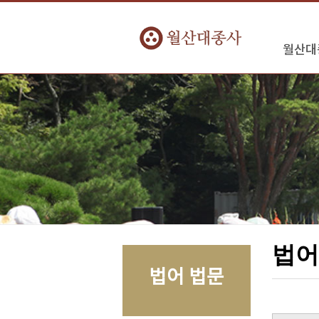
월산대
법
법어 법문