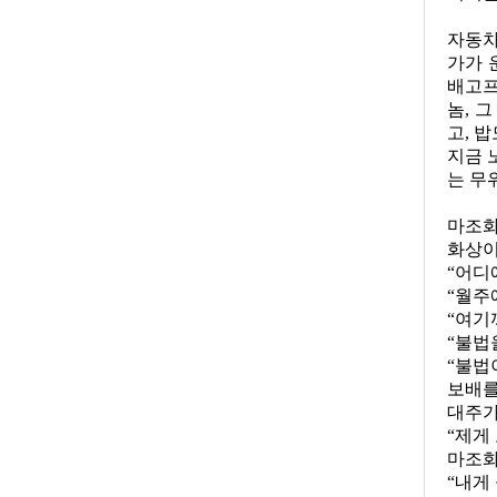
자동차
가가 
배고프
놈
,
그
고
,
밥
지금 
는 무
마조화
화상이
“어디
“월주
“여기
“불법
“불법
보배를
대주가
“제게
마조화
“내게