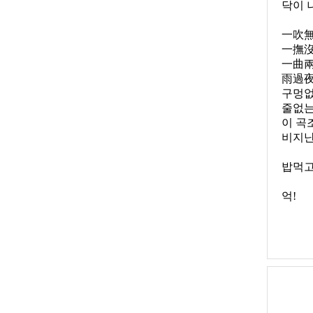
닥이 
一吹
一撫
一曲
雨過
구멍없
줄없는
이 곡
비지난
밥먹고
억
!