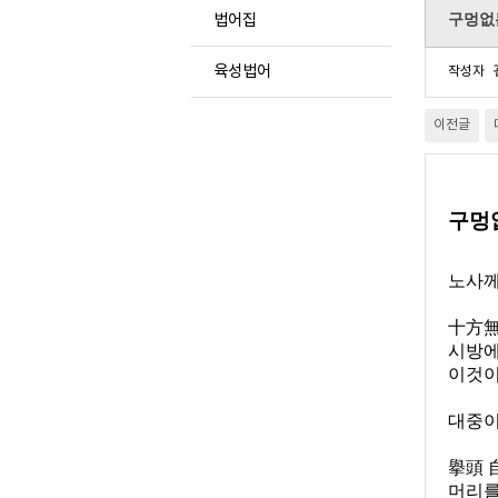
구멍없
법어집
육성법어
작성자
이전글
구멍
노사께
十方
시방에
이것이
대중이
擧頭 
머리를