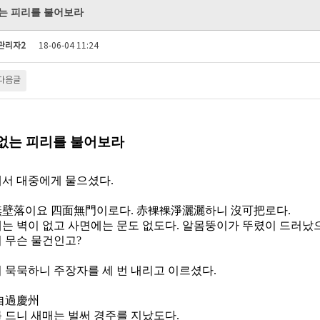
는 피리를 불어보라
관리자2
18-06-04 11:24
다음글
없는 피리를 불어보라
서 대중에게 물으셨다
.
無壁落이요 四面無門이로다
.
赤裸裸淨灑灑하니 沒可把로다
.
는 벽이 없고 사면에는 문도 없도다
.
알몸뚱이가 뚜렸이 드러났으
 무슨 물건인고
?
 묵묵하니 주장자를 세 번 내리고 이르셨다
.
自過慶州
 드니 새매는 벌써 경주를 지났도다
.