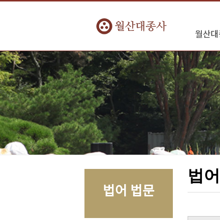
월산대
법
법어 법문