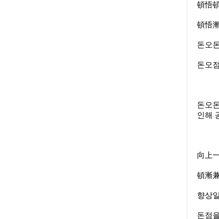
頓悟頓
頓悟漸
돈오돈
돈오점
돈오돈
인해 
向上
頓漸
향상일
돈점을