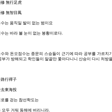
修 無行足虎
修 無智目鳳
수는 움직일 발이 없는 범이요
수는 바라 볼 눈이 없는 봉황이로다
.
수와 돈오점수는 종문의 스승들이 근기에 따라 공부를 가르치기
공부가 방해되고 학인들이 말끝만 쫓아다니니 산승이 다시 처방
一路行禪子
兼去東海投
로를 걷는 참선학도는
 모두 거둬 동해에 버리니라
.