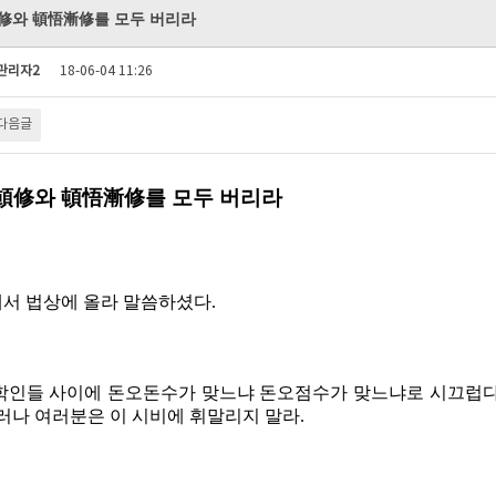
修와 頓悟漸修를 모두 버리라
관리자2
18-06-04 11:26
다음글
頓修와 頓悟漸修를 모두 버리라
서 법상에 올라 말씀하셨다
.
학인들 사이에 돈오돈수가 맞느냐 돈오점수가 맞느냐로 시끄럽
러나 여러분은 이 시비에 휘말리지 말라
.