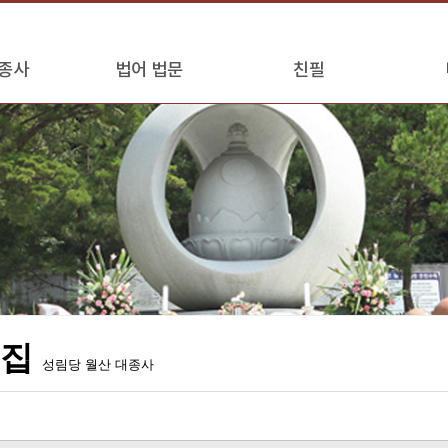
종사
법어 법문
친필
어집
성림당 월산 대종사