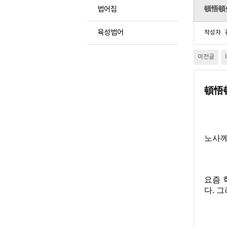
頓悟頓
법어집
육성법어
작성자
이전글
頓悟
노사께
요즘 
다
.
그