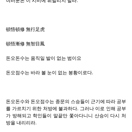
여러분은 이 시비에 휘말리지 말라
.
頓悟頓修 無行足虎
頓悟漸修 無智目鳳
돈오돈수는 움직일 발이 없는 범이요
돈오점수는 바라 볼 눈이 없는 봉황이로다
.
돈오돈수와 돈오점수는 종문의 스승들이 근기에 따라 공부
를 가르치기 위한 처방에 불과하다
.
그러나 이로 인해 공부
가 방해되고 학인들이 말끝만 쫓아다니니 산승이 다시 처
방을 내리리라
.