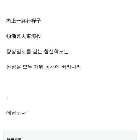
向上一路行禪子
頓漸兼去東海投
향상일로를 걷는 참선학도는
돈점을 모두 거둬 동해에 버리니라
.
!
애닯구나
!
댓글목록