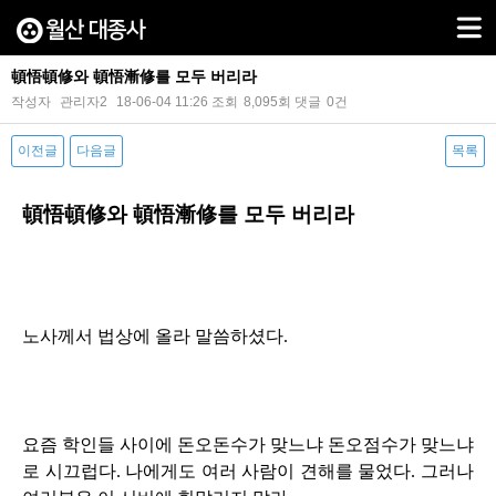
頓悟頓修와 頓悟漸修를 모두 버리라
작성자
관리자2
18-06-04 11:26
조회
8,095회
댓글
0건
이전글
다음글
목록
본문
頓悟頓修와 頓悟漸修를 모두 버리라
노사께서 법상에 올라 말씀하셨다
.
요즘 학인들 사이에 돈오돈수가 맞느냐 돈오점수가 맞느냐
로 시끄럽다
.
나에게도 여러 사람이 견해를 물었다
.
그러나