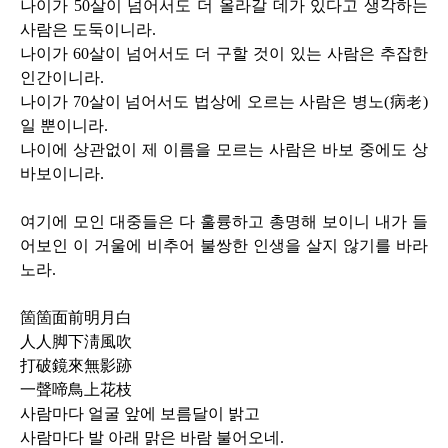
나이가
50
살이 넘어서도 더 올라갈 데가 있다고 생각하는
사람은 도둑이니라
.
나이가
60
살이 넘어서도 더 구할 것이 있는 사람은 추잡한
인간이니라
.
나이가
70
살이 넘어서도 법상에 오르는 사람은 병노
(
病老
)
일 뿐이니라
.
나이에 상관없이 제 이름을 모르는 사람은 바보 중에도 상
바보이니라
.
여기에 모인 대중들은 다 훌륭하고 총명해 보이니 내가 들
어보인 이 거울에 비추어 불쌍한 인생을 살지 않기를 바라
노라
.
箇箇面前明月白
人人脚下淸風吹
打破鏡來無影跡
一聲啼鳥上花枝
사람마다 얼굴 앞에 보름달이 밝고
사람마다 발 아래 맑은 바람 불어오네
.