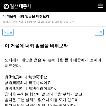
이 거울에 너희 얼굴을 비춰보라
작성자
관리자2
18-06-04 11:28
조회
8,107회
댓글
0건
다음글
목록
본문
이 거울에 너희 얼굴을 비춰보라
노사께서 게송을 읊은 뒤 손바닥을 들어 대중에게 보이며
이르셨다
.
眞佛無形이니 無佛可求요
眞道無體하니 無道可成이요
眞法無相이니 無法可得이로다
.
참다운 부처는 형상이 없으니 구할 부처가 없고
,
참다운 도는 실체가 없으니 이룰 도가 없으며
.
참다운 법은 꾸밈이 없으니 얻을 법이 없다
.