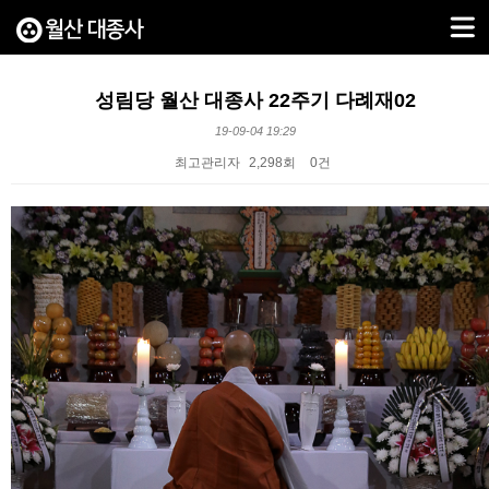
성림당 월산 대종사 22주기 다례재02
19-09-04 19:29
최고관리자
2,298회
0건
본문