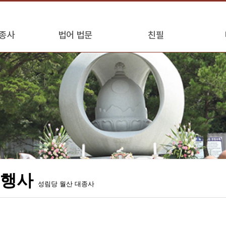
종사
법어 법문
친필
모행사
성림당 월산 대종사