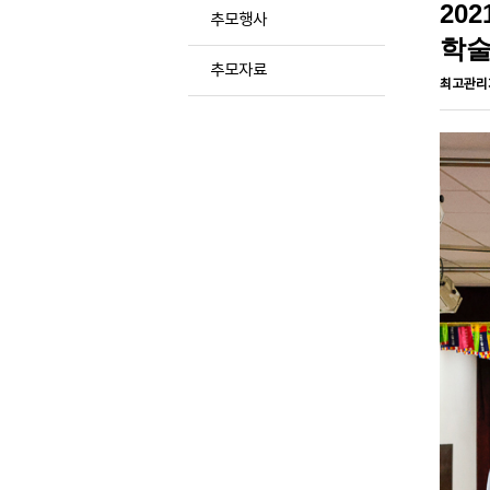
20
추모행사
학술
추모자료
최고관리