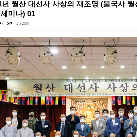
21년 월산 대선사 사상의 재조명 (불국사 
세미나) 01
자
0건
1,923회