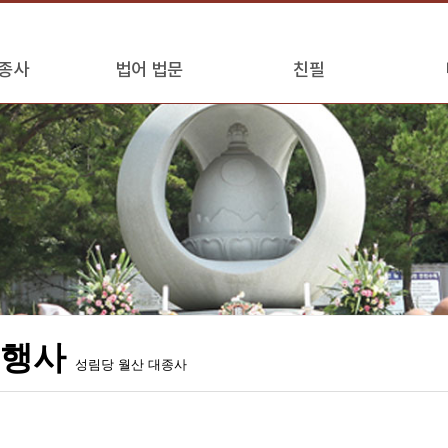
종사
법어 법문
친필
모행사
성림당 월산 대종사