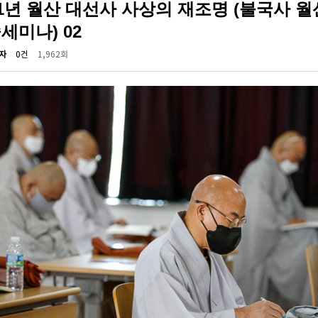
21년 월산 대선사 사상의 재조명 (불국사 
세미나) 02
자
0건
1,962회