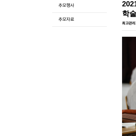
20
추모행사
학술
추모자료
최고관리