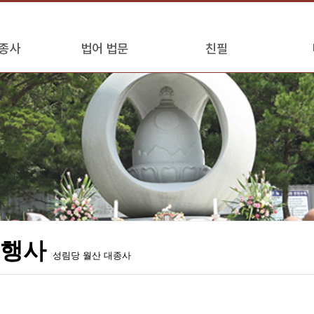
종사
법어 법문
친필
모행사
성림당 월산 대종사