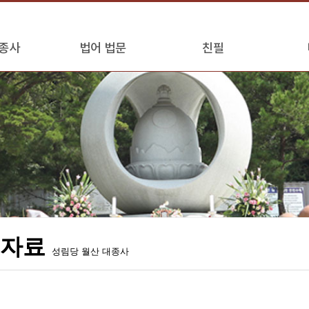
종사
법어 법문
친필
모자료
성림당 월산 대종사