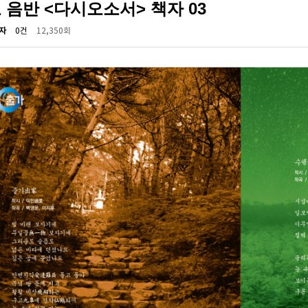
 음반 <다시오소서> 책자 03
자
0건
12,350회