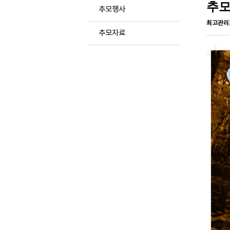
추모
추모행사
최고관리
추모자료